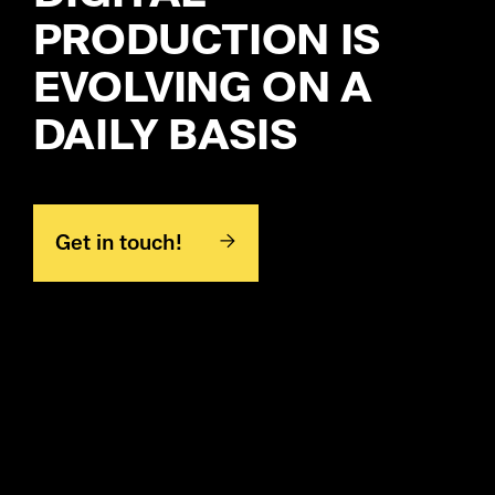
Pr
PRODUCTION IS
Ri
EVOLVING ON A
De
DAILY BASIS
So
S&
Get in touch!
Si
Li