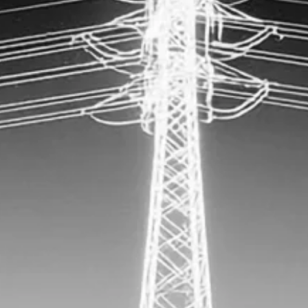
tware
Solution-Centric Supply 
nmanagement-Software
Circular Economy
elmanagement-Software
Cloud Computing in der P
ionsmanagement-
Manufacturing Network 
Prescriptive Analytics
ware
ity-Software
agement Software