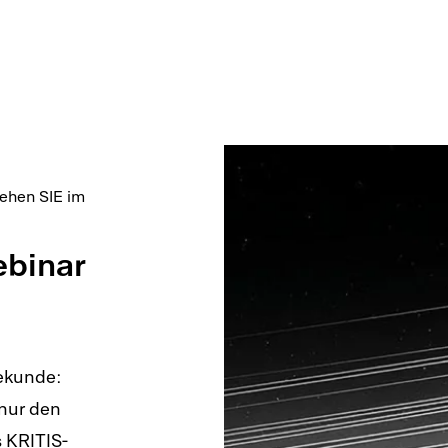
ehen SIE im
binar
ekunde:
nur den
 KRITIS-