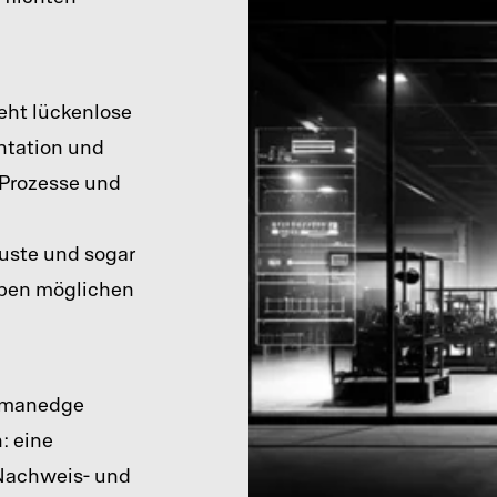
ht lückenlose
ntation und
 Prozesse und
uste und sogar
eben möglichen
rmanedge
: eine
 Nachweis- und