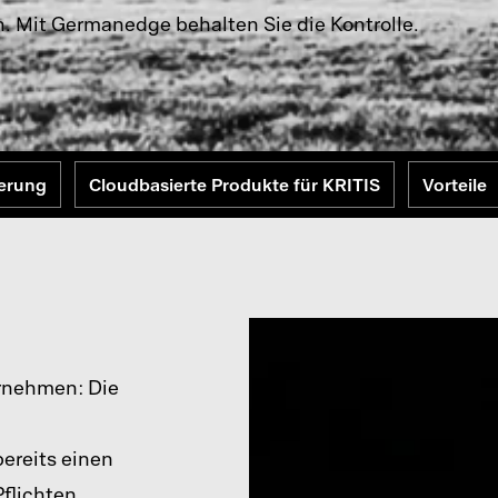
. Mit Germanedge behalten Sie die Kontrolle.
erung
Cloudbasierte Produkte für KRITIS
Vorteile
ernehmen: Die
ereits einen
Pflichten