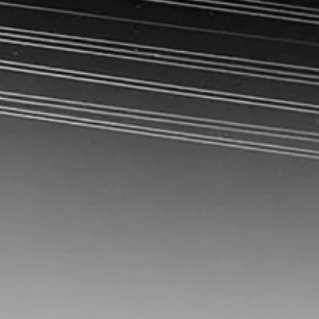
Chain
Demand Planning-Software
S&OP-Software
roduktion
Laborplanungs-Software
Design
Simulative Planung
Lights-Out-Planning