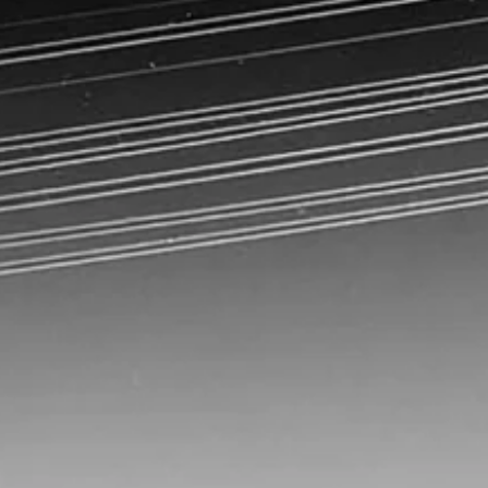
GermanedgeNOW
LIMS-Sof
Messdate
Prüfmitt
Reklamat
Software
SPC-Soft
Traceabil
Auditman