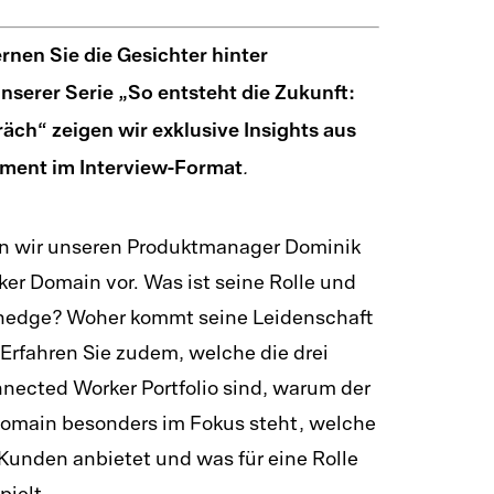
tware
Solution-Centric Supply 
rnen Sie die Gesichter hinter
nmanagement-Software
Circular Economy
serer Serie „So entsteht die Zukunft:
äch“ zeigen wir exklusive Insights aus
elmanagement-Software
Cloud Computing in der P
ent im Interview-Format
.
ionsmanagement-
Manufacturing Network 
Prescriptive Analytics
ware
len wir unseren Produktmanager Dominik
er Domain vor. Was ist seine Rolle und
ity-Software
nedge? Woher kommt seine Leidenschaft
agement Software
Erfahren Sie zudem, welche die drei
nected Worker Portfolio sind, warum der
Domain besonders im Fokus steht, welche
Kunden anbietet und was für eine Rolle