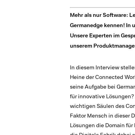
GermanedgeNOW
LIMS-Sof
Mehr als nur Software: Le
Messdate
Germanedge kennen! In un
Unsere Experten im Gespr
Prüfmitt
unserem Produktmanagem
Reklamat
Software
SPC-Soft
In diesem Interview stel
Heine der Connected Work
Traceabil
seine Aufgabe bei Germa
Auditman
für innovative Lösungen? 
wichtigen Säulen des Con
Faktor Mensch in dieser 
Lösungen die Domain für 