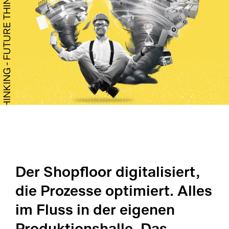
Qu
Co
Ge
CA
Üb
Un
QM
Ka
Fa
AP
Pr
ME
Do
Pr
Su
Fü
Der Shopfloor digitalisiert,
Qu
Ko
Li
die Prozesse optimiert. Alles
Co
im Fluss in der eigenen
Cu
La
Produktionshalle. Das
Pl