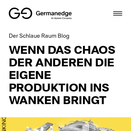
Der Schlaue Raum Blog
Di
Pr
De
Mittelstand
WENN DAS CHAOS
Gr
Le
Bl
Digitale Fabrik
DER ANDEREN DIE
KR
HM
We
Lösungen
EIGENE
Dig
ME
Us
Ressourcen
PRODUKTION INS
WANKEN BRINGT
Sm
Sh
De
Karriere
Di
IT
Gl
EN
Io