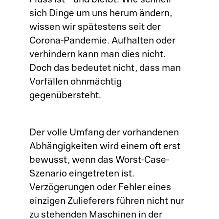
Fluss ist – und bleibt. Wie schnell
sich Dinge um uns herum ändern,
AP
wissen wir spätestens seit der
Corona-Pandemie. Aufhalten oder
La
verhindern kann man dies nicht.
Doch das bedeutet nicht, dass man
Fe
Vorfällen ohnmächtig
Pr
gegenübersteht.
Ri
Der volle Umfang der vorhandenen
SC
Abhängigkeiten wird einem oft erst
bewusst, wenn das Worst-Case-
St
Szenario eingetreten ist.
Verzögerungen oder Fehler eines
De
einzigen Zulieferers führen nicht nur
zu stehenden Maschinen in der