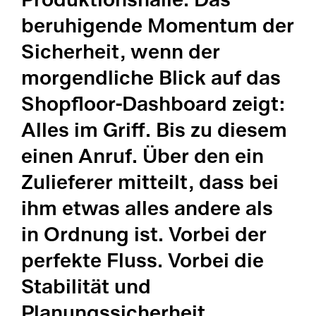
LI
beruhigende Momentum der
Sicherheit, wenn der
Me
Ba
morgendliche Blick auf das
Pr
Shopfloor-Dashboard zeigt:
OE
Re
Alles im Griff. Bis zu diesem
MO
einen Anruf. Über den ein
SP
Zulieferer mitteilt, dass bei
Tr
Tr
ihm etwas alles andere als
Su
in Ordnung ist. Vorbei der
Au
Su
perfekte Fluss. Vorbei die
Stabilität und
Co
Co
Planungssicherheit.