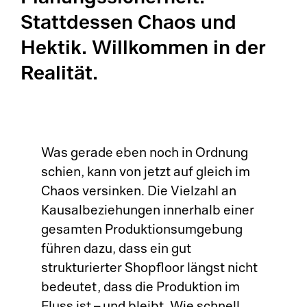
Su
Stattdessen Chaos und
Ch
Hektik. Willkommen in der
So
Pe
Realität.
Ci
Em
Cl
Di
Ma
Was gerade eben noch in Ordnung
Sc
schien, kann von jetzt auf gleich im
Pr
Sy
Chaos versinken. Die Vielzahl an
Kausalbeziehungen innerhalb einer
Au
gesamten Produktionsumgebung
führen dazu, dass ein gut
strukturierter Shopfloor längst nicht
bedeutet, dass die Produktion im
Pl