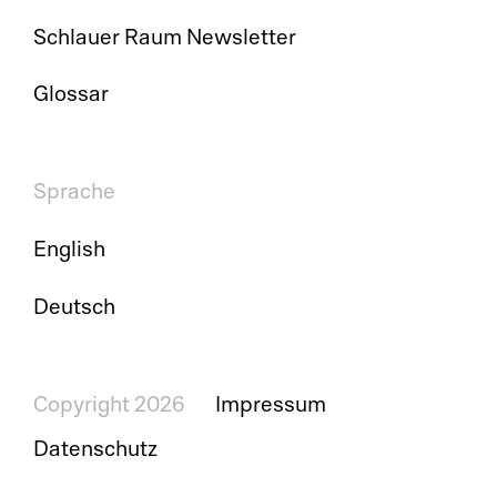
Schlauer Raum Newsletter
AP
Glossar
La
Fe
Sprache
Pr
English
Ri
Deutsch
SC
St
Copyright 2026
Impressum
De
Datenschutz