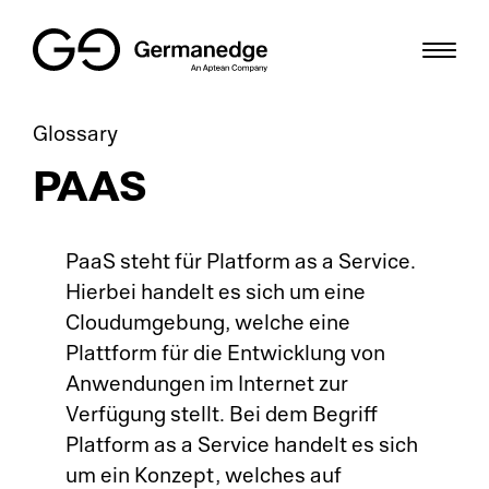
Glossary
Di
Pr
De
Mittelstand
PAAS
Gr
Le
Bl
Digitale Fabrik
KR
HM
We
Lösungen
PaaS steht für Platform as a Service.
Hierbei handelt es sich um eine
Dig
ME
Us
Ressourcen
Cloudumgebung, welche eine
Plattform für die Entwicklung von
Sm
Sh
De
Karriere
Anwendungen im Internet zur
Verfügung stellt. Bei dem Begriff
Di
IT
Gl
EN
Platform as a Service handelt es sich
um ein Konzept, welches auf
Io