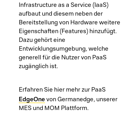
Infrastructure as a Service (IaaS)
Qu
Co
aufbaut und diesem neben der
Ge
Bereitstellung von Hardware weitere
CA
Üb
Eigenschaften (Features) hinzufügt.
Dazu gehört eine
Un
QM
Ka
Entwicklungsumgebung, welche
Fa
generell für die Nutzer von PaaS
AP
Pr
zugänglich ist.
ME
Do
Pr
Erfahren Sie hier mehr zur PaaS
Su
Fü
EdgeOne
von Germanedge, unserer
Qu
MES und MOM Plattform.
Ko
Li
Co
Cu
La
Pl