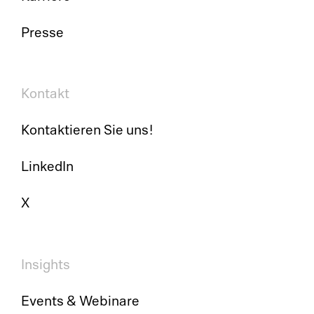
Su
Ch
Presse
So
Pe
Ci
Em
Kontakt
Cl
Di
Kontaktieren Sie uns!
Ma
Sc
LinkedIn
Pr
Sy
X
Au
Insights
Pl
Events & Webinare