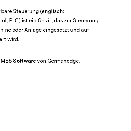
tware
Solution-Centric Supply 
bare Steuerung (englisch:
l, PLC) ist ein Gerät, das zur Steuerung
nmanagement-Software
Circular Economy
hine oder Anlage eingesetzt und auf
elmanagement-Software
Cloud Computing in der P
ert wird.
ionsmanagement-
Manufacturing Network 
Prescriptive Analytics
MES Software
r
von Germanedge.
ware
ity-Software
agement Software