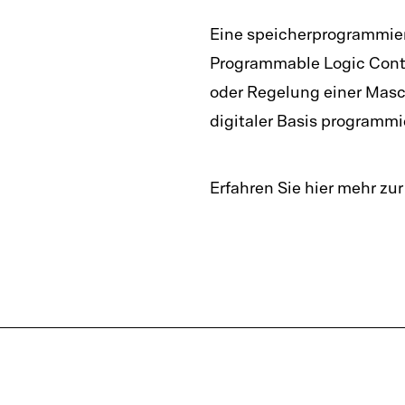
GermanedgeNOW
LIMS-Sof
Eine speicherprogrammier
Programmable Logic Contro
Messdate
oder Regelung einer Masc
Prüfmitt
digitaler Basis programmi
Reklamat
Software
Erfahren Sie hier mehr zu
SPC-Soft
Traceabil
Auditman