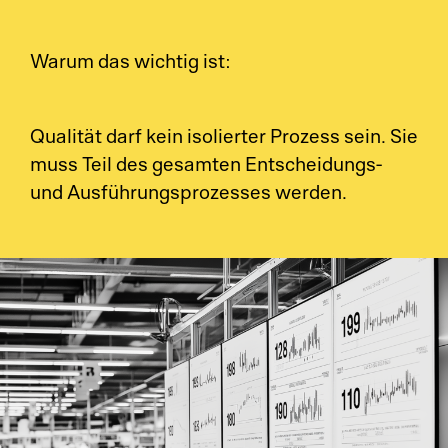
Su
Ch
Warum das wichtig ist:
So
Pe
Ci
Em
Qualität darf kein isolierter Prozess sein. Sie
muss Teil des gesamten Entscheidungs-
Cl
Di
und Ausführungsprozesses werden.
Ma
Sc
Pr
Sy
Au
Pl