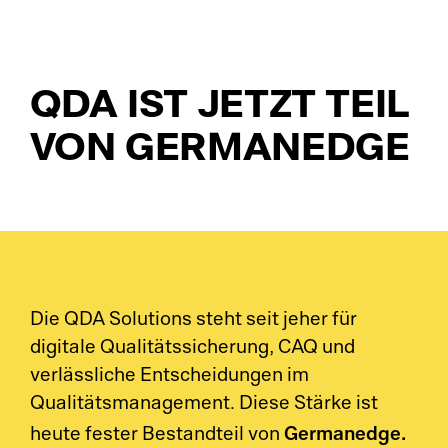
LI
Me
Ba
QDA IST JETZT TEIL
Pr
VON GERMANEDGE
OE
Re
MO
SP
Tr
Tr
Su
Die QDA Solutions steht seit jeher für
Au
digitale Qualitätssicherung, CAQ und
Su
verlässliche Entscheidungen im
Qualitätsmanagement. Diese Stärke ist
Co
Co
Germanedge.
heute fester Bestandteil von