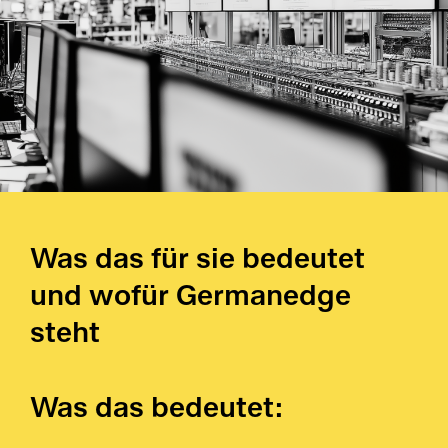
AP
La
Fe
Pr
Ri
Was das für sie bedeutet
und wofür Germanedge
SC
steht
St
Was das bedeutet:
De